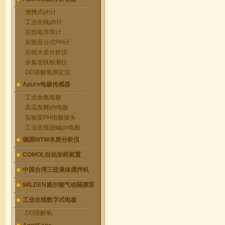
便携式ph计
工业在线ph计
在线电导率计
实验室台式PH计
在线水质分析仪
余氯在线检测仪
DO溶解氧测定仪
Apure电极传感器
工业余氯电极
高温发酵ph电极
实验室PH电极探头
工业在线强碱ph电极
德国WTW水质分析仪
COMOL自动加药装置
中国台湾三亚液体搅拌机
WILDEN威尔顿气动隔膜泵
工业在线数字式电极
DO溶解氧