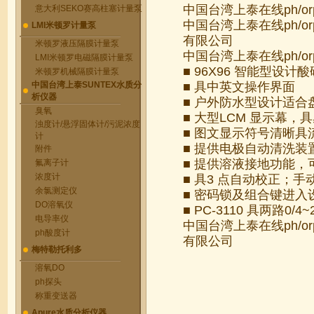
中国台湾上泰在线ph/o
意大利SEKO赛高柱塞计量泵
中国台湾上泰在线ph/o
LMI米顿罗计量泵
有限公司
米顿罗液压隔膜计量泵
中国台湾上泰在线ph/o
LMI米顿罗电磁隔膜计量泵
■ 96X96 智能型设
米顿罗机械隔膜计量泵
中国台湾上泰SUNTEX水质分
■ 具中英文操作界面
析仪器
■ 户外防水型设计适
臭氧
■ 大型LCM 显示幕
浊度计/悬浮固体计/污泥浓度
■ 图文显示符号清晰具
计
■ 提供电极自动清洗
附件
■ 提供溶液接地功能，
氟离子计
浓度计
■ 具3 点自动校正；
余氯测定仪
■ 密码锁及组合键进
DO溶氧仪
■ PC-3110 具两路0/
电导率仪
中国台湾上泰在线ph/o
ph酸度计
有限公司
梅特勒托利多
溶氧DO
ph探头
称重变送器
Apure水质分析仪器