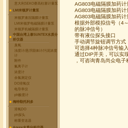
AG803电磁隔膜加药
意大利SEKO赛高柱塞计量泵
AG803电磁隔膜加药
LMI米顿罗计量泵
AG803电磁隔膜加药
米顿罗液压隔膜计量泵
根据外部模拟信号（4
LMI米顿罗电磁隔膜计量泵
的脉冲信号）
米顿罗机械隔膜计量泵
中国台湾上泰SUNTEX水质分
带有液位探头接口
析仪器
手动调节旋钮调节方式
臭氧
可选择4种脉冲信号输入（
浊度计/悬浮固体计/污泥浓度
通过DIP开关，可以实
计
，可咨询青岛尚众电子
附件
氟离子计
浓度计
余氯测定仪
DO溶氧仪
电导率仪
ph酸度计
梅特勒托利多
溶氧DO
ph探头
称重变送器
Apure水质分析仪器