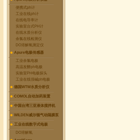
便携式ph计
工业在线ph计
在线电导率计
实验室台式PH计
在线水质分析仪
余氯在线检测仪
DO溶解氧测定仪
Apure电极传感器
工业余氯电极
高温发酵ph电极
实验室PH电极探头
工业在线强碱ph电极
德国WTW水质分析仪
COMOL自动加药装置
中国台湾三亚液体搅拌机
WILDEN威尔顿气动隔膜泵
工业在线数字式电极
DO溶解氧