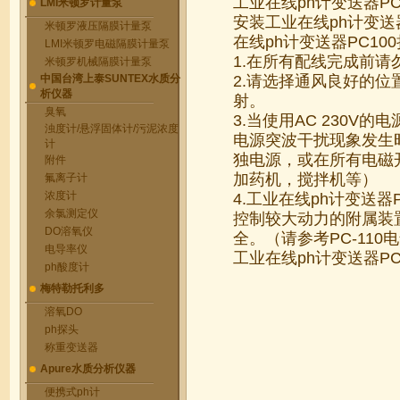
工业在线ph计变送器P
LMI米顿罗计量泵
安装工业在线ph计变送
米顿罗液压隔膜计量泵
在线ph计变送器PC10
LMI米顿罗电磁隔膜计量泵
1.在所有配线完成前请
米顿罗机械隔膜计量泵
中国台湾上泰SUNTEX水质分
2.请选择通风良好的位
析仪器
射。
臭氧
3.当使用AC 230
浊度计/悬浮固体计/污泥浓度
电源突波干扰现象发生
计
独电源，或在所有电磁
附件
加药机，搅拌机等）
氟离子计
浓度计
4.工业在线ph计变送
余氯测定仪
控制较大动力的附属装
DO溶氧仪
全。（请参考PC-110
电导率仪
工业在线ph计变送器P
ph酸度计
梅特勒托利多
溶氧DO
ph探头
称重变送器
Apure水质分析仪器
便携式ph计