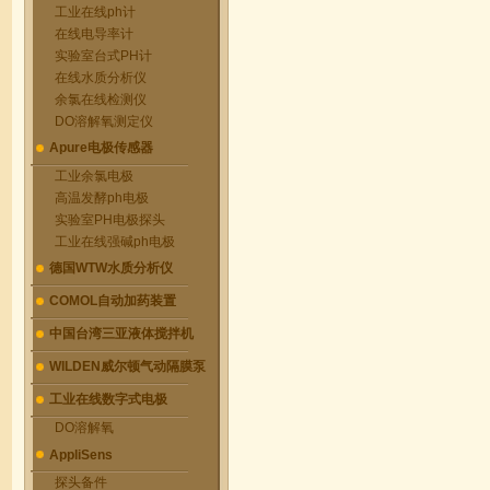
工业在线ph计
在线电导率计
实验室台式PH计
在线水质分析仪
余氯在线检测仪
DO溶解氧测定仪
Apure电极传感器
工业余氯电极
高温发酵ph电极
实验室PH电极探头
工业在线强碱ph电极
德国WTW水质分析仪
COMOL自动加药装置
中国台湾三亚液体搅拌机
WILDEN威尔顿气动隔膜泵
工业在线数字式电极
DO溶解氧
AppliSens
探头备件