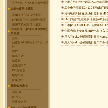
上泰在线ph计控制器PC350前面
意大利SEKO赛高柱塞计量泵
工业电导率仪EC4110参数出厂预
LMI米顿罗计量泵
梅特勒托利多在线ph计控制器M3
米顿罗液压隔膜计量泵
LMI米顿罗电磁隔膜计量泵AD系
LMI米顿罗电磁隔膜计量泵
米顿罗机械隔膜计量泵
上泰ph计新款PC350前面板SLO
中国台湾上泰SUNTEX水质分
中国台湾上泰在线ph计电极沉入
析仪器
意大利seko电磁隔膜计量泵Komp
臭氧
意大利seko机械隔膜计量泵泵头
浊度计/悬浮固体计/污泥浓度
计
附件
氟离子计
浓度计
余氯测定仪
DO溶氧仪
电导率仪
ph酸度计
梅特勒托利多
溶氧DO
ph探头
称重变送器
Apure水质分析仪器