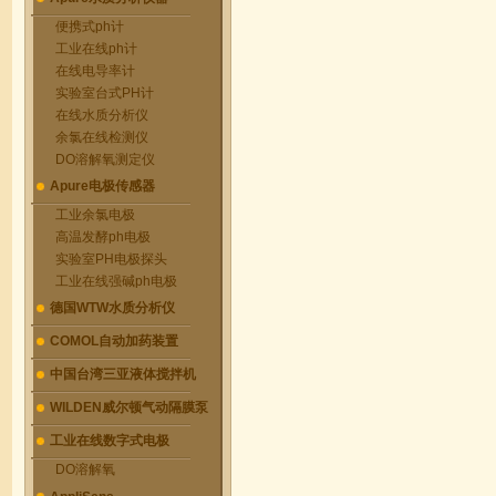
便携式ph计
工业在线ph计
在线电导率计
实验室台式PH计
在线水质分析仪
余氯在线检测仪
DO溶解氧测定仪
Apure电极传感器
工业余氯电极
高温发酵ph电极
实验室PH电极探头
工业在线强碱ph电极
德国WTW水质分析仪
COMOL自动加药装置
中国台湾三亚液体搅拌机
WILDEN威尔顿气动隔膜泵
工业在线数字式电极
DO溶解氧