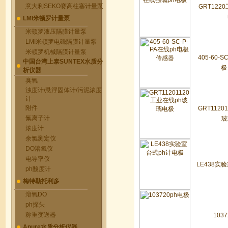
意大利SEKO赛高柱塞计量泵
GRT122
LMI米顿罗计量泵
米顿罗液压隔膜计量泵
LMI米顿罗电磁隔膜计量泵
米顿罗机械隔膜计量泵
405-60-S
中国台湾上泰SUNTEX水质分
极
析仪器
臭氧
浊度计/悬浮固体计/污泥浓度
计
附件
GRT1120
氟离子计
玻
浓度计
余氯测定仪
DO溶氧仪
电导率仪
LE438实
ph酸度计
梅特勒托利多
溶氧DO
ph探头
称重变送器
103
Apure水质分析仪器