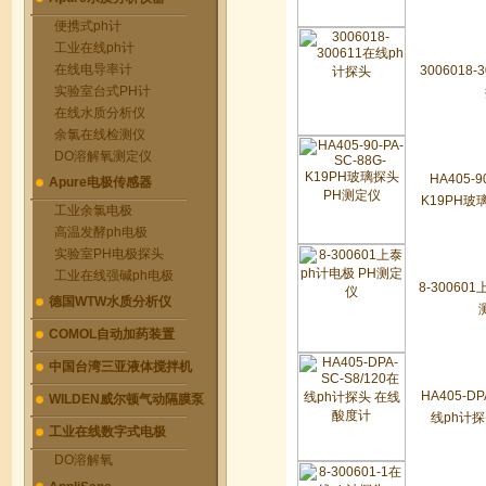
便携式ph计
工业在线ph计
在线电导率计
3006018-
实验室台式PH计
在线水质分析仪
余氯在线检测仪
DO溶解氧测定仪
HA405-9
Apure电极传感器
K19PH玻
工业余氯电极
高温发酵ph电极
实验室PH电极探头
工业在线强碱ph电极
8-30060
德国WTW水质分析仪
COMOL自动加药装置
中国台湾三亚液体搅拌机
HA405-DP
WILDEN威尔顿气动隔膜泵
线ph计
工业在线数字式电极
DO溶解氧